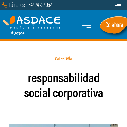
Saltar
Llámanos: +34 974 227 962
Toggle
al
Navigat
Transparencia
contenido
Toggle
Contacto
Navigation
Inicio
CATEGORÍA
Quiénes Somos
responsabilidad
Servicios y Programas
social corporativa
Marcha
Actualidad