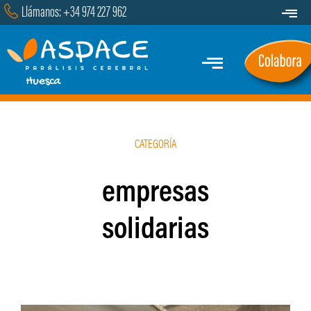
Saltar
Llámanos: +34 974 227 962
Toggle
al
Navigat
Transparencia
contenido
Toggle
Contacto
Navigation
Inicio
CATEGORÍA
Quiénes Somos
empresas
Servicios y Programas
solidarias
Marcha
Actualidad