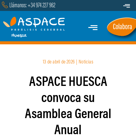
Saltar
Llámanos: +34 974 227 962
Toggle
al
Navigat
Transparencia
contenido
Toggle
Contacto
Navigation
Inicio
13 de abril de 2026
|
Noticias
Quiénes Somos
ASPACE HUESCA
Servicios y Programas
convoca su
Marcha
Asamblea General
Actualidad
Anual