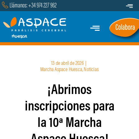
Saltar
Llámanos: +34 974 227 962
Toggle
al
Navigat
Transparencia
contenido
Toggle
Contacto
Navigation
Inicio
13 de abril de 2026
|
Quiénes Somos
Marcha Aspace Huesca
,
Noticias
¡Abrimos
Servicios y Programas
inscripciones para
Marcha
la 10ª Marcha
Actualidad