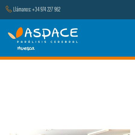
Saltar
Llámanos: +34 974 227 962
al
contenido