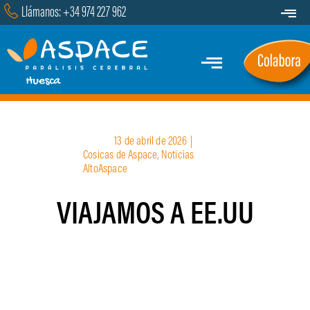
Saltar
Llámanos: +34 974 227 962
Toggle
al
Navigat
Transparencia
contenido
Toggle
Contacto
Navigation
Inicio
13 de abril de 2026
|
Quiénes Somos
Cosicas de Aspace
,
Noticias
AltoAspace
Servicios y Programas
VIAJAMOS A EE.UU
Marcha
Actualidad