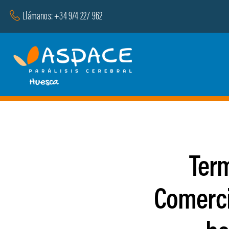
Saltar
Llámanos: +34 974 227 962
al
contenido
Term
Comerci