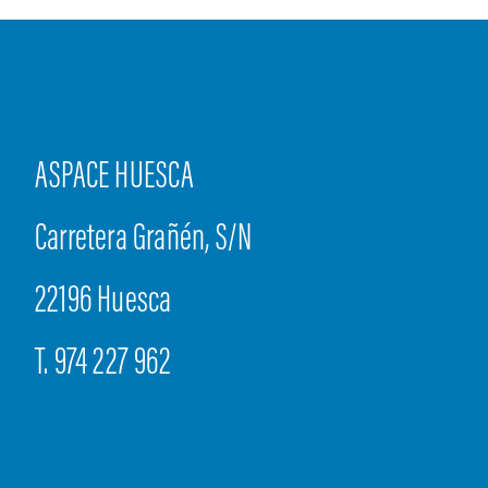
ASPACE HUESCA
Carretera Grañén, S/N
22196 Huesca
T. 974 227 962