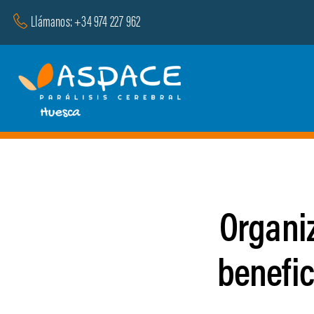
Saltar
Llámanos: +34 974 227 962
al
contenido
Organiz
benefi