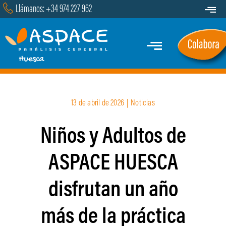
Saltar
Llámanos: +34 974 227 962
Toggle
al
Navigat
Transparencia
contenido
Toggle
Contacto
Navigation
Inicio
13 de abril de 2026
|
Noticias
Quiénes Somos
Niños y Adultos de
Servicios y Programas
ASPACE HUESCA
Marcha
disfrutan un año
Actualidad
más de la práctica