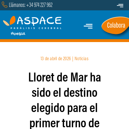
Saltar
Llámanos: +34 974 227 962
Toggle
al
Navigat
Transparencia
contenido
Toggle
Contacto
Navigation
Inicio
13 de abril de 2026
|
Noticias
Quiénes Somos
Lloret de Mar ha
Servicios y Programas
sido el destino
Marcha
elegido para el
Actualidad
primer turno de