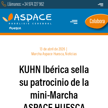
Saltar
Llámanos: +34 974 227 962
Toggle
al
Navigat
Transparencia
contenido
Toggle
Contacto
Navigation
Inicio
13 de abril de 2026
|
Quiénes Somos
Marcha Aspace Huesca
,
Noticias
KUHN Ibérica sella
Servicios y Programas
su patrocinio de la
Marcha
mini-Marcha
Actualidad