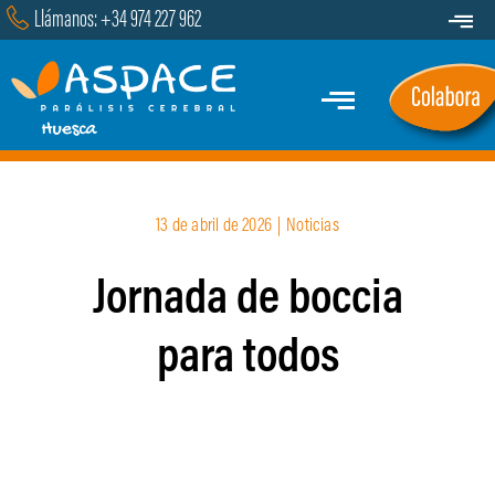
Saltar
Llámanos: +34 974 227 962
Toggle
al
Navigat
Transparencia
contenido
Toggle
Contacto
Navigation
Inicio
13 de abril de 2026
|
Noticias
Quiénes Somos
Jornada de boccia
Servicios y Programas
para todos
Marcha
Actualidad