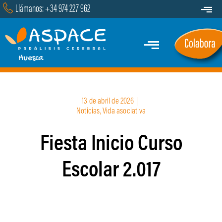
Saltar
Llámanos: +34 974 227 962
Toggle
al
Navigat
Transparencia
contenido
Toggle
Contacto
Navigation
Inicio
13 de abril de 2026
|
Quiénes Somos
Noticias
,
Vida asociativa
Fiesta Inicio Curso
Servicios y Programas
Escolar 2.017
Marcha
Actualidad