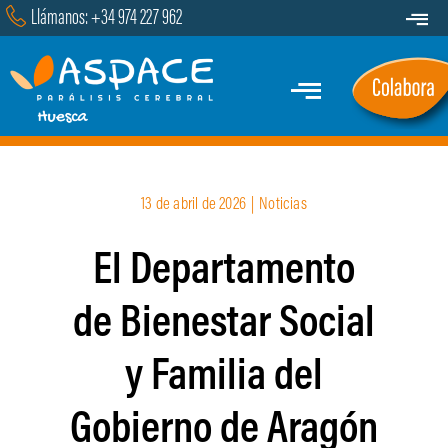
Saltar
Llámanos: +34 974 227 962
Toggle
al
Navigat
Transparencia
contenido
Toggle
Contacto
Navigation
Inicio
13 de abril de 2026
|
Noticias
Quiénes Somos
El Departamento
Servicios y Programas
de Bienestar Social
Marcha
y Familia del
Actualidad
Gobierno de Aragón