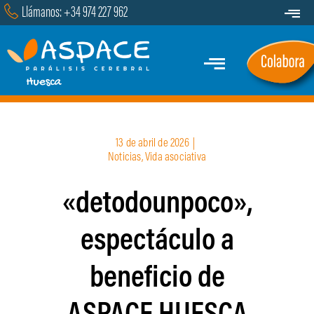
Saltar
Llámanos: +34 974 227 962
Toggle
al
Navigat
Transparencia
contenido
Toggle
Contacto
Navigation
Inicio
13 de abril de 2026
|
Quiénes Somos
Noticias
,
Vida asociativa
«detodounpoco»,
Servicios y Programas
espectáculo a
Marcha
beneficio de
Actualidad