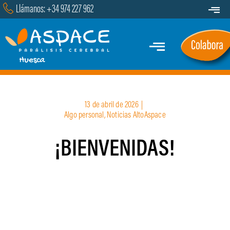
Saltar
Llámanos: +34 974 227 962
Toggle
al
Navigat
Transparencia
contenido
Toggle
Contacto
Navigation
Inicio
13 de abril de 2026
|
Quiénes Somos
Algo personal
,
Noticias AltoAspace
¡BIENVENIDAS!
Servicios y Programas
Marcha
Actualidad