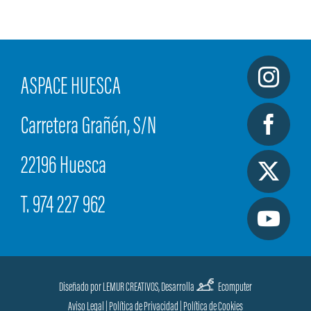
ASPACE HUESCA
Carretera Grañén, S/N
22196 Huesca
T. 974 227 962
Diseñado por LEMUR CREATIVOS,
Desarrolla
Ecomputer
Aviso Legal
|
Política de Privacidad
|
Política de Cookies