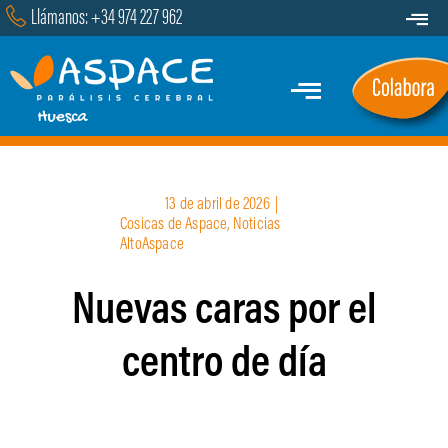
Saltar
Llámanos: +34 974 227 962
Toggle
al
Navigat
Transparencia
contenido
Toggle
Contacto
Navigation
Inicio
13 de abril de 2026
|
Quiénes Somos
Cosicas de Aspace
,
Noticias
AltoAspace
Servicios y Programas
Nuevas caras por el
Marcha
centro de día
Actualidad