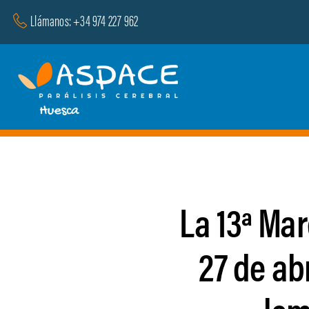
Saltar
Llámanos: +34 974 227 962
al
contenido
La 13ª Ma
27 de ab