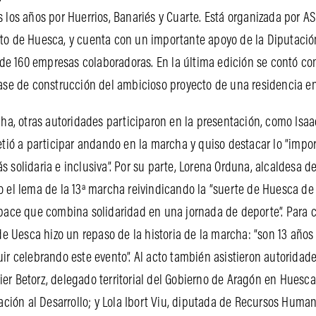
s los años por Huerrios, Banariés y Cuarte. Está organizada por 
o de Huesca, y cuenta con un importante apoyo de la Diputació
de 160 empresas colaboradoras. En la última edición se contó co
fase de construcción del ambicioso proyecto de una residencia en
ha, otras autoridades participaron en la presentación, como Isaa
ió a participar andando en la marcha y quiso destacar lo “impo
olidaria e inclusiva”. Por su parte, Lorena Orduna, alcaldesa d
suyo el lema de la 13ª marcha reivindicando la “suerte de Huesca 
ce que combina solidaridad en una jornada de deporte”. Para con
Uesca hizo un repaso de la historia de la marcha: “son 13 años 
uir celebrando este evento”. Al acto también asistieron autorid
er Betorz, delegado territorial del Gobierno de Aragón en Huesca
ación al Desarrollo; y Lola Ibort Viu, diputada de Recursos Human